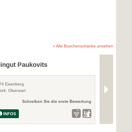
» Alle Buschenschänke ansehen
ingut Paukovits
Weingut G
74 Eisenberg
7521 Gaas
zirk: Oberwart
Bezirk: Güssin
Schreiben Sie die erste Bewertung
INFOS
INFOS