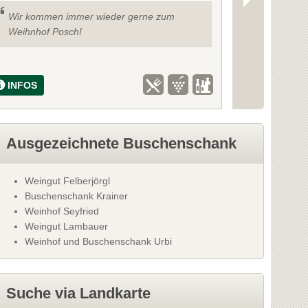
Wir kommen immer wieder gerne zum
waren scho
Weihnhof Posch!
essen guter
INFOS
INFOS
Ausgezeichnete Buschenschank
Weingut Felberjörgl
Buschenschank Krainer
Weinhof Seyfried
Weingut Lambauer
Weinhof und Buschenschank Urbi
Suche via Landkarte