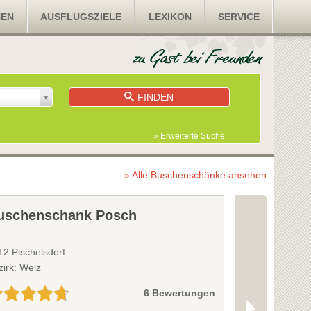
NEN
AUSFLUGSZIELE
LEXIKON
SERVICE
FINDEN
» Erweiterte Suche
» Alle Buschenschänke ansehen
uschenschank Posch
Buschensc
12 Pischelsdorf
8225 Pöllau
zirk: Weiz
Bezirk: Hartber
6 Bewertungen