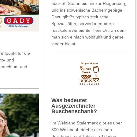
über St. Stefan bis hin zur Riegersburg
und ins slowenische Bacherngebirge.
Dazu gibt?s typisch steirische
Spezialitäten, serviert in modern-
rustikalem Ambiente ? ein Ort, an dem
man sich einfach wohlfühlt und gerne
länger bleibt.
ffpunkt für die
to- und
 Brauchtum und
Was bedeutet
Ausgezeichneter
Buschenschank?
Im Weinland Steiermark gibt es über
800 Weinbaubetriebe die einen
Buschenschank führen. 73 davon