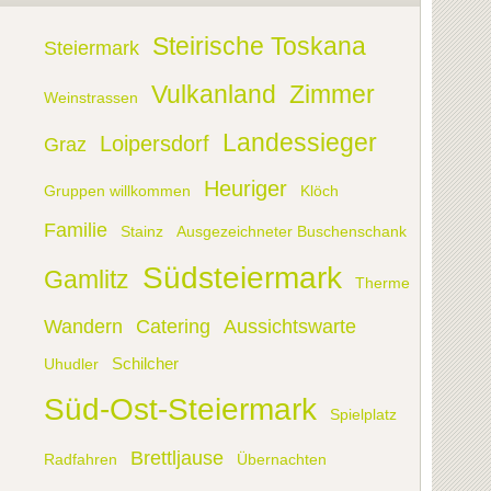
Steirische Toskana
Steiermark
Vulkanland
Zimmer
Weinstrassen
Landessieger
Loipersdorf
Graz
Heuriger
Gruppen willkommen
Klöch
Familie
Stainz
Ausgezeichneter Buschenschank
Südsteiermark
Gamlitz
Therme
Wandern
Catering
Aussichtswarte
Schilcher
Uhudler
Süd-Ost-Steiermark
Spielplatz
Brettljause
Radfahren
Übernachten