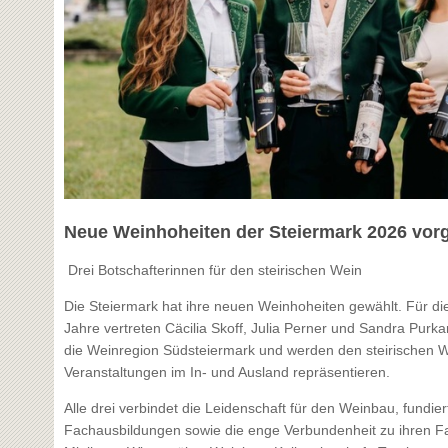
Neue Weinhoheiten der Steiermark 2026 vorg
Drei Botschafterinnen für den steirischen Wein
Die Steiermark hat ihre neuen Weinhoheiten gewählt. Für 
Jahre vertreten Cäcilia Skoff, Julia Perner und Sandra Purka
die Weinregion Südsteiermark und werden den steirischen W
Veranstaltungen im In- und Ausland repräsentieren.
Alle drei verbindet die Leidenschaft für den Weinbau, fundier
Fachausbildungen sowie die enge Verbundenheit zu ihren Fa