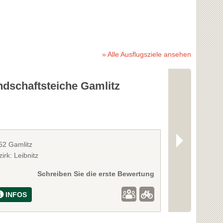
» Alle Ausflugsziele ansehen
ndschaftsteiche Gamlitz
Freibad un
Ehrenhau
62 Gamlitz
8461 Ehrenha
irk: Leibnitz
Bezirk: Leibnitz
Schreiben Sie die erste Bewertung
INFOS
INFOS