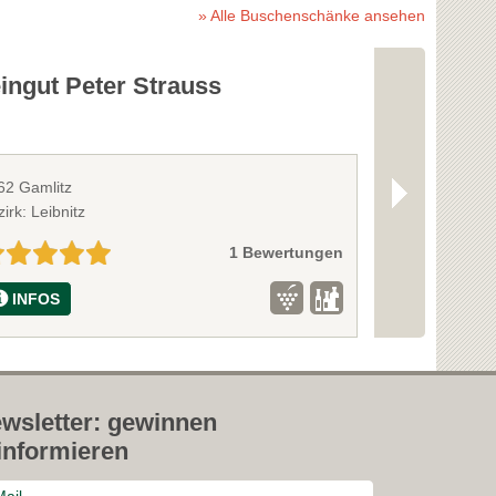
» Alle Buschenschänke ansehen
ingut Peter Strauss
Weingut u
Lenhard
62 Gamlitz
8403 Lebring
irk: Leibnitz
Bezirk: Leibnitz
1 Bewertungen
INFOS
INFOS
wsletter: gewinnen
informieren