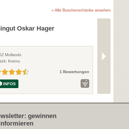
» Alle Buschenschänke ansehen
ingut Oskar Hager
Weinbau G
62 Mollands
3561 Zöbing
zirk: Krems
Bezirk: Krems
1 Bewertungen
INFOS
INFOS
wsletter: gewinnen
informieren