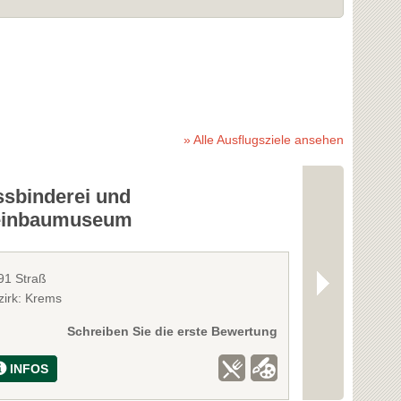
» Alle Ausflugsziele ansehen
ssbinderei und
Schloss G
inbaumuseum
91 Straß
3485 Grafeneg
zirk: Krems
Bezirk: Krems
Schreiben Sie die erste Bewertung
INFOS
INFOS