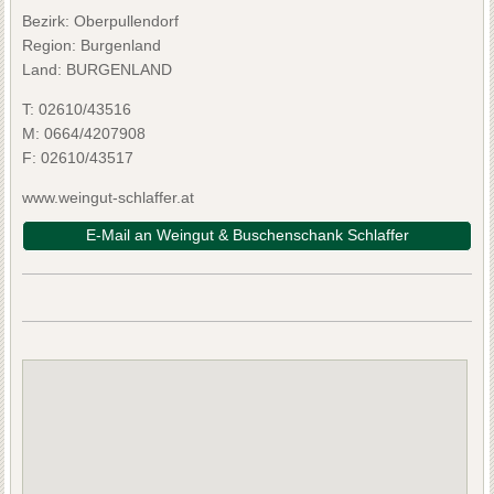
Bezirk:
Oberpullendorf
Region: Burgenland
Land: BURGENLAND
T:
02610/43516
M:
0664/4207908
F:
02610/43517
www.weingut-schlaffer.at
E-Mail an Weingut & Buschenschank Schlaffer