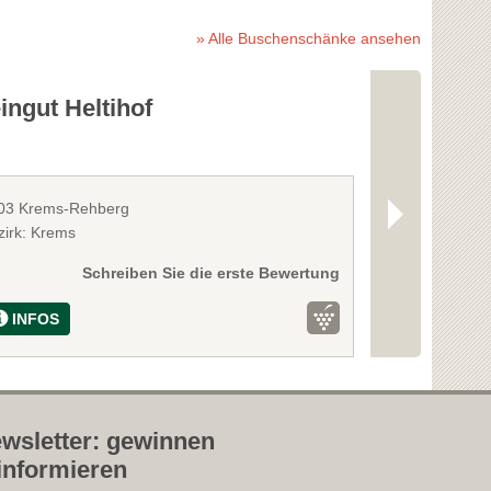
» Alle Buschenschänke ansehen
ngut Heltihof
Winzerhof
03 Krems-Rehberg
3508 Krustette
zirk: Krems
Bezirk: Krems
Schreiben Sie die erste Bewertung
INFOS
INFOS
wsletter: gewinnen
informieren