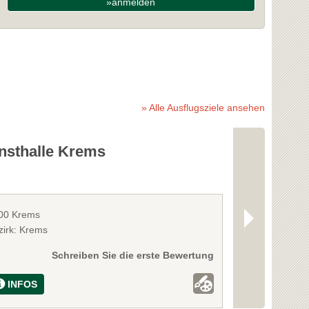
»anmelden
» Alle Ausflugsziele ansehen
nsthalle Krems
Römerhall
00 Krems
3512 Mautern
zirk: Krems
Bezirk: Krems
Schreiben Sie die erste Bewertung
INFOS
INFOS