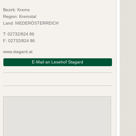
Bezirk:
Krems
Region: Kremstal
Land: NIEDERÖSTERREICH
T:
02732/824 86
F:
02732/824 86
www.stagard.at
E-Mail an Lesehof Stagard