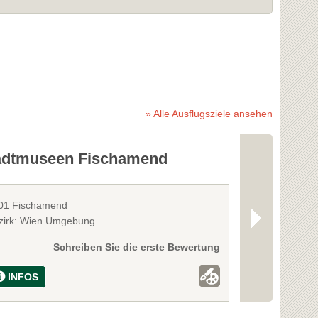
» Alle Ausflugsziele ansehen
adtmuseen Fischamend
Schaugarte
01 Fischamend
2301 Neu-Obe
zirk: Wien Umgebung
Bezirk: Gänser
Schreiben Sie die erste Bewertung
INFOS
INFOS