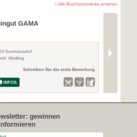
» Alle Buschenschänke ansehen
ingut GAMA
Tarzerhau
53 Guntramsdorf
2514 Traiskirc
zirk: Mödling
Bezirk: Baden
Schreiben Sie die erste Bewertung
INFOS
INFOS
wsletter: gewinnen
informieren