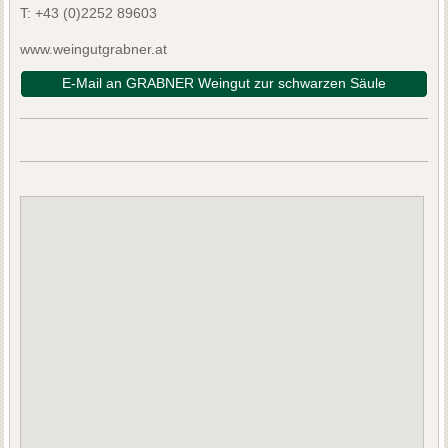
T:
+43 (0)2252 89603
www.weingutgrabner.at
E-Mail an GRABNER Weingut zur schwarzen Säule