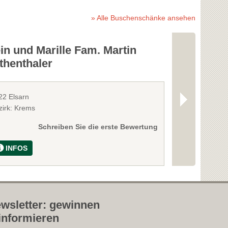
» Alle Buschenschänke ansehen
n und Marille Fam. Martin
Reithofer 
thenthaler
22 Elsarn
3602 Rossatz
zirk: Krems
Bezirk: Krems
Schreiben Sie die erste Bewertung
INFOS
INFOS
wsletter: gewinnen
informieren