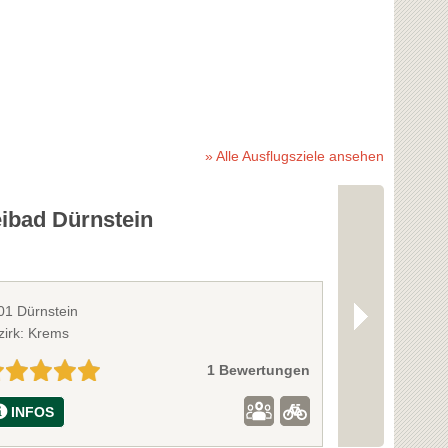
» Alle Ausflugsziele ansehen
eibad Dürnstein
Domäne W
01 Dürnstein
3601 Dürnstein
zirk: Krems
Bezirk: Krems
1 Bewertungen
INFOS
INFOS