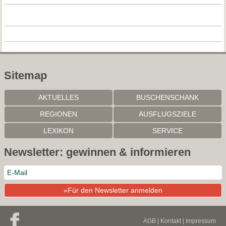
Sitemap
AKTUELLES
BUSCHENSCHANK
REGIONEN
AUSFLUGSZIELE
LEXIKON
SERVICE
Newsletter: gewinnen & informieren
Mit der weiteren Nutzung dieser Website akzeptieren Sie die
»Für den Newsletter anmelden
Nutzung von Cookies für Analysen, personalisierten Inhalt und
Werbung.
weitere Informationen
OK
AGB
|
Kontakt
|
Impressum