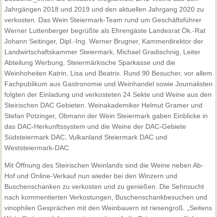
Jahrgängen 2018 und 2019 und den aktuellen Jahrgang 2020 zu
verkosten. Das Wein Steiermark-Team rund um Geschäftsführer
Werner Luttenberger begrüßte als Ehrengäste Landesrat Ök.-Rat
Johann Seitinger, Dipl.-Ing. Werner Brugner, Kammerdirektor der
Landwirtschaftskammer Steiermark, Michael Gradischnig, Leiter
Abteilung Werbung, Steiermärkische Sparkasse und die
Weinhoheiten Katrin, Lisa und Beatrix. Rund 90 Besucher, vor allem
Fachpublikum aus Gastronomie und Weinhandel sowie Journalisten
folgten der Einladung und verkosteten 24 Sekte und Weine aus den
Steirischen DAC Gebieten. Weinakademiker Helmut Gramer und
Stefan Potzinger, Obmann der Wein Steiermark gaben Einblicke in
das DAC-Herkunftssystem und die Weine der DAC-Gebiete
Südsteiermark DAC, Vulkanland Steiermark DAC und
Weststeiermark-DAC.
Mit Öffnung des Steirischen Weinlands sind die Weine neben Ab-
Hof und Online-Verkauf nun wieder bei den Winzern und
Buschenschanken zu verkosten und zu genießen. Die Sehnsucht
nach kommentierten Verkostungen, Buschenschankbesuchen und
vinophilen Gesprächen mit den Weinbauern ist riesengroß. „Seitens