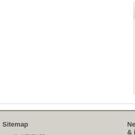
Sitemap
Ne
& 