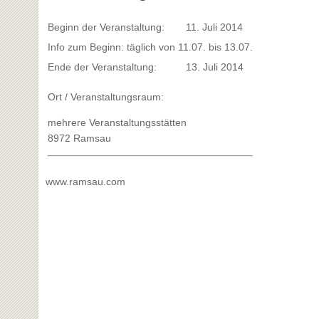
Beginn der Veranstaltung:
11. Juli 2014
Info zum Beginn: täglich von 11.07. bis 13.07.
Ende der Veranstaltung:
13. Juli 2014
Ort / Veranstaltungsraum:
mehrere Veranstaltungsstätten
8972 Ramsau
www.ramsau.com