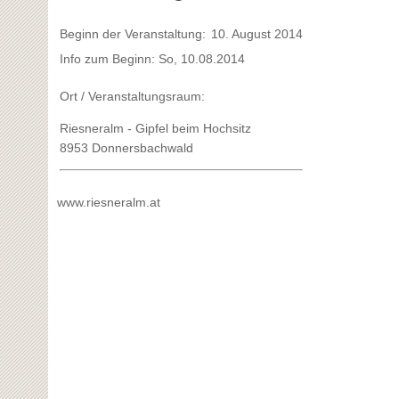
Beginn der Veranstaltung:
10. August 2014
Info zum Beginn: So, 10.08.2014
Ort / Veranstaltungsraum:
Riesneralm - Gipfel beim Hochsitz
8953 Donnersbachwald
www.riesneralm.at