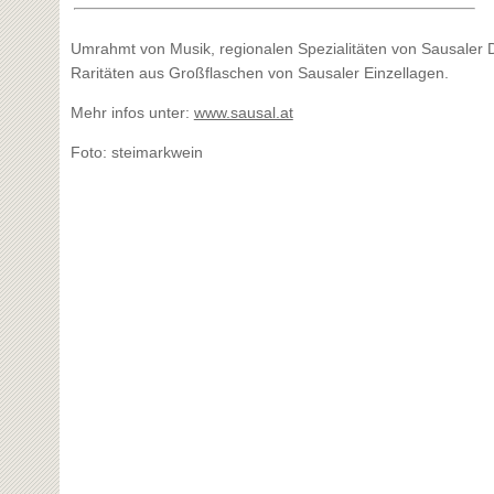
Umrahmt von Musik, regionalen Spezialitäten von Sausaler D
Raritäten aus Großflaschen von Sausaler Einzellagen.
Mehr infos unter:
www.sausal.at
Foto: steimarkwein