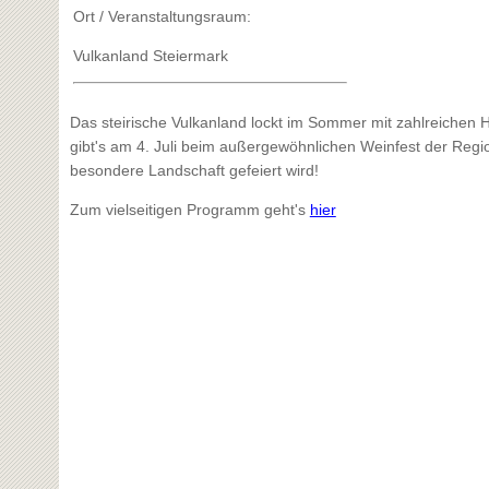
Ort / Veranstaltungsraum:
Vulkanland Steiermark
Das steirische Vulkanland lockt im Sommer mit zahlreiche
gibt's am 4. Juli beim außergewöhnlichen Weinfest der Regi
besondere Landschaft gefeiert wird!
Zum vielseitigen Programm geht's
hier