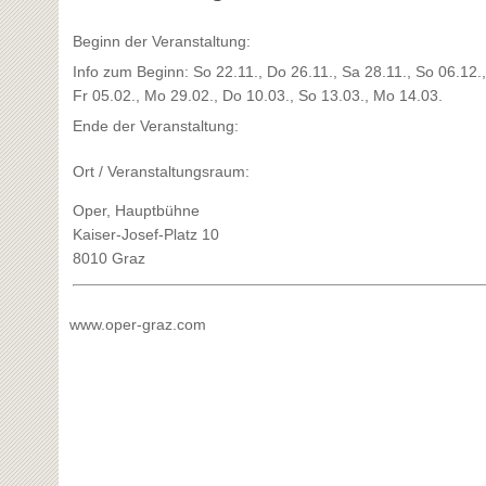
Beginn der Veranstaltung:
Info zum Beginn: So 22.11., Do 26.11., Sa 28.11., So 06.12.,
Fr 05.02., Mo 29.02., Do 10.03., So 13.03., Mo 14.03.
Ende der Veranstaltung:
Ort / Veranstaltungsraum:
Oper, Hauptbühne
Kaiser-Josef-Platz 10
8010 Graz
www.oper-graz.com