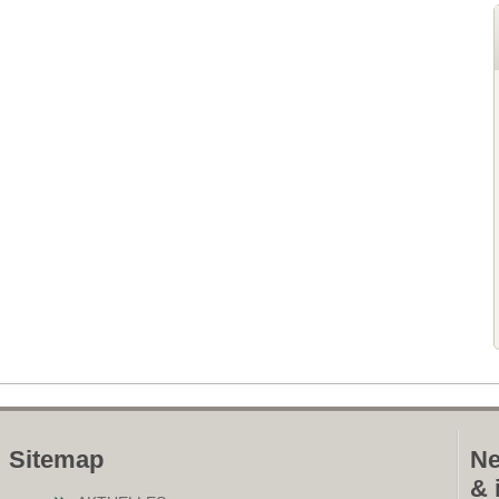
Sitemap
Ne
& 