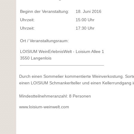
Beginn der Veranstaltung:
18. Juni 2016
Uhrzeit:
15:00 Uhr
Uhrzeit:
17:30 Uhr
Ort / Veranstaltungsraum:
LOISIUM WeinErlebnisWelt - Loisium Allee 1
3550 Langenlois
Durch einen Sommelier kommentierte Weinverkostung. Sorten
einen LOISIUM Schmankerlteller und einen Kellerrundgang
Mindestteilnehmeranzahl: 8 Personen
www.loisium-weinwelt.com