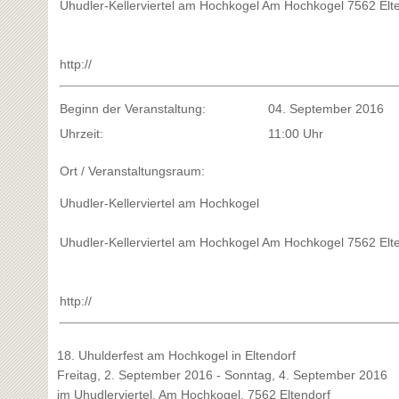
Uhudler-Kellerviertel am Hochkogel Am Hochkogel 7562 Elt
http://
Beginn der Veranstaltung:
04. September 2016
Uhrzeit:
11:00 Uhr
Ort / Veranstaltungsraum:
Uhudler-Kellerviertel am Hochkogel
Uhudler-Kellerviertel am Hochkogel Am Hochkogel 7562 Elt
http://
18. Uhulderfest am Hochkogel in Eltendorf
Freitag, 2. September 2016 - Sonntag, 4. September 2016
im Uhudlerviertel, Am Hochkogel, 7562 Eltendorf