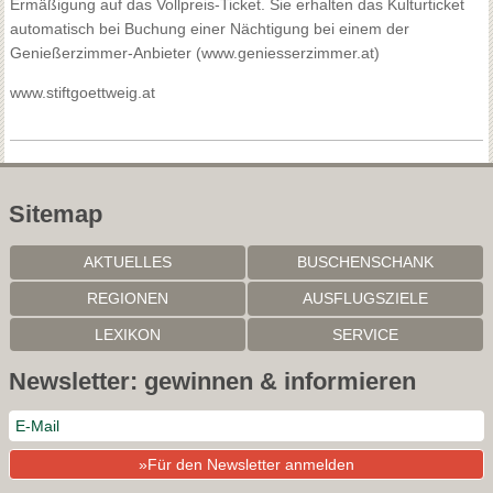
Ermäßigung auf das Vollpreis-Ticket. Sie erhalten das Kulturticket
automatisch bei Buchung einer Nächtigung bei einem der
Genießerzimmer-Anbieter (www.geniesserzimmer.at)
www.stiftgoettweig.at
Sitemap
AKTUELLES
BUSCHENSCHANK
REGIONEN
AUSFLUGSZIELE
LEXIKON
SERVICE
Newsletter: gewinnen & informieren
Mit der weiteren Nutzung dieser Website akzeptieren Sie die
»Für den Newsletter anmelden
Nutzung von Cookies für Analysen, personalisierten Inhalt und