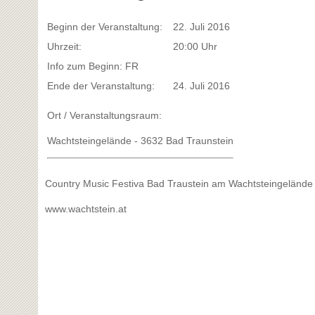
Beginn der Veranstaltung:
22. Juli 2016
Uhrzeit:
20:00 Uhr
Info zum Beginn: FR
Ende der Veranstaltung:
24. Juli 2016
Ort / Veranstaltungsraum:
Wachtsteingelände - 3632 Bad Traunstein
Country Music Festiva Bad Traustein am Wachtsteingelände
www.wachtstein.at