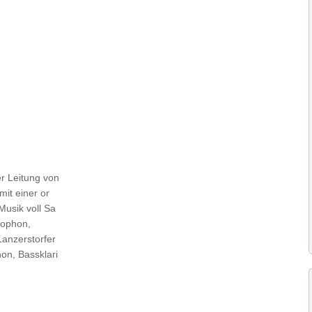
r Leitung von
it einer or
Musik voll Sa
aophon,
Lanzerstorfer
on, Bassklari