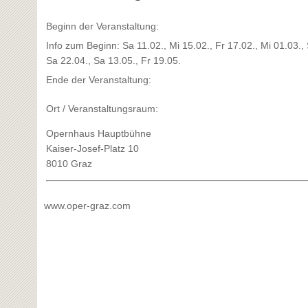
Beginn der Veranstaltung:
Info zum Beginn: Sa 11.02., Mi 15.02., Fr 17.02., Mi 01.03., 
Sa 22.04., Sa 13.05., Fr 19.05.
Ende der Veranstaltung:
Ort / Veranstaltungsraum:
Opernhaus Hauptbühne
Kaiser-Josef-Platz 10
8010 Graz
www.oper-graz.com