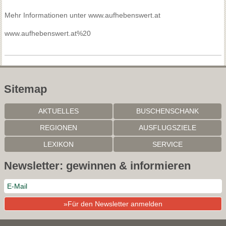
Mehr Informationen unter www.aufhebenswert.at
www.aufhebenswert.at%20
Sitemap
AKTUELLES
BUSCHENSCHANK
REGIONEN
AUSFLUGSZIELE
LEXIKON
SERVICE
Newsletter: gewinnen & informieren
Mit der weiteren Nutzung dieser Website akzeptieren Sie die
»Für den Newsletter anmelden
Nutzung von Cookies für Analysen, personalisierten Inhalt und