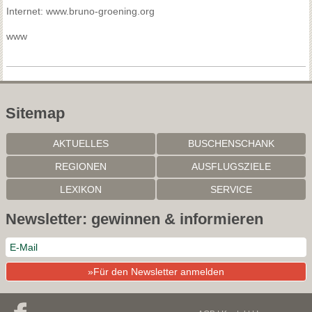
Internet: www.bruno-groening.org
www
Sitemap
AKTUELLES
BUSCHENSCHANK
REGIONEN
AUSFLUGSZIELE
LEXIKON
SERVICE
Newsletter: gewinnen & informieren
Mit der weiteren Nutzung dieser Website akzeptieren Sie die
»Für den Newsletter anmelden
Nutzung von Cookies für Analysen, personalisierten Inhalt und