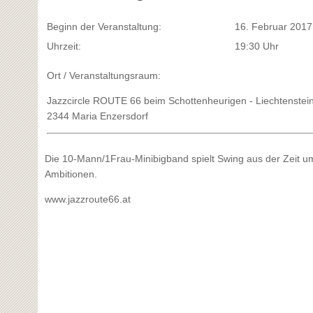
Beginn der Veranstaltung:
16. Februar 2017
Uhrzeit:
19:30 Uhr
Ort / Veranstaltungsraum:
Jazzcircle ROUTE 66 beim Schottenheurigen - Liechtenstei
2344 Maria Enzersdorf
Die 10-Mann/1Frau-Minibigband spielt Swing aus der Zeit u
Ambitionen.
www.jazzroute66.at