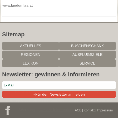
www.landumlaa.at
Sitemap
AKTUELLES
BUSCHENSCHANK
REGIONEN
AUSFLUGSZIELE
LEXIKON
SERVICE
Newsletter: gewinnen & informieren
Mit der weiteren Nutzung dieser Website akzeptieren Sie die
»Für den Newsletter anmelden
Nutzung von Cookies für Analysen, personalisierten Inhalt und
Werbung.
weitere Informationen
OK
AGB
|
Kontakt
|
Impressum