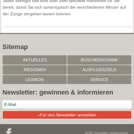
Jedes Weingut hält eine oder zwei spezielle Rebsorten für Sie
bereit, damit Sie sich sortentypisch die verschiedenen Winzer auf
der Zunge zergehen lassen können.
Sitemap
AKTUELLES
BUSCHENSCHANK
REGIONEN
AUSFLUGSZIELE
LEXIKON
SERVICE
Newsletter: gewinnen & informieren
»Für den Newsletter anmelden
AGB
|
Kontakt
|
Impressum