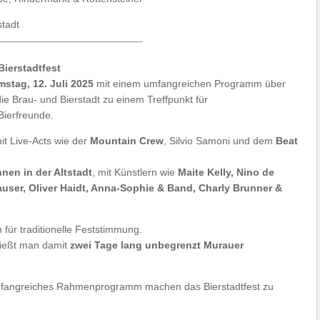
stadt
Bierstadtfest
mstag, 12. Juli 2025
mit einem umfangreichen Programm über
e Brau- und Bierstadt zu einem Treffpunkt für
Bierfreunde.
it Live-Acts wie der
Mountain Crew
, Silvio Samoni und dem
Beat
nen in der Altstadt
, mit Künstlern wie
Maite Kelly, Nino de
auser, Oliver Haidt, Anna-Sophie & Band, Charly Brunner &
für traditionelle Feststimmung.
nießt man damit
zwei Tage lang unbegrenzt Murauer
umfangreiches Rahmenprogramm machen das Bierstadtfest zu