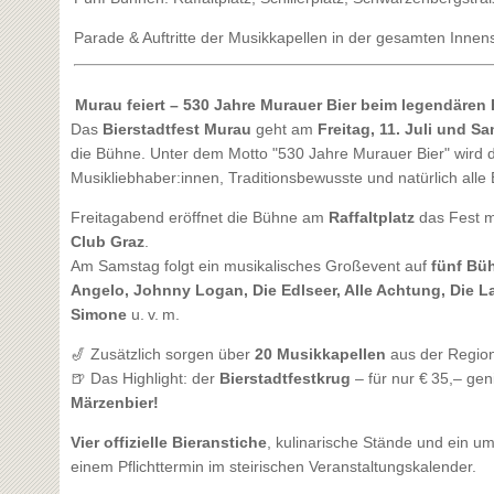
Parade & Auftritte der Musikkapellen in der gesamten Innen
Murau feiert – 530 Jahre Murauer Bier beim legendären 
Das
Bierstadtfest Murau
geht am
Freitag, 11. Juli und Sa
die Bühne. Unter dem Motto "530 Jahre Murauer Bier" wird di
Musikliebhaber:innen, Traditionsbewusste und natürlich alle 
Freitagabend eröffnet die Bühne am
Raffaltplatz
das Fest m
Club Graz
.
Am Samstag folgt ein musikalisches Großevent auf
fünf Büh
Angelo, Johnny Logan, Die Edlseer, Alle Achtung, Die L
Simone
u. v. m.
🎷 Zusätzlich sorgen über
20 Musikkapellen
aus der Region 
🍺 Das Highlight: der
Bierstadtfestkrug
– für nur € 35,– ge
Märzenbier!
Vier offizielle Bieranstiche
, kulinarische Stände und ein 
einem Pflichttermin im steirischen Veranstaltungskalender.