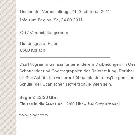
Beginn der Veranstaltung:
24. September 2011
Info zum Beginn: Sa, 24.09.2011
Ort / Veranstaltungsraum:
Bundesgestüt Piber
8580 Köflach
Das Programm umfasst unter anderem Darbietungen im Ges
Schaubilder und Choreographien der Reitabteilung. Darüber 
großen Auftritt. Ein weiterer Höhepunkt der diesjährigen 
Schule“ der Spanischen Hofreitschule Wien sein.
Beginn: 13:30 Uhr
Einlass in die Arena ab 12:00 Uhr – frei Sitzplatzwahl
www.piber.com