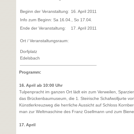
Beginn der Veranstaltung:
16. April 2011
Info zum Beginn: Sa 16.04., So 17.04.
Ende der Veranstaltung:
17. April 2011
Ort / Veranstaltungsraum:
Dorfplatz
Edelsbach
Programm:
16. April ab 10:00 Uhr
Tulpenpracht im ganzen Ort lädt ein zum Verweilen, Sparzie
das Brückenbaumuseum, die 1. Steirische Schafwolljurte vo
Künstlerkreuzweg die herrliche Aussicht auf Schloss Kornbe
man zur Weltmaschine des Franz Gsellmann und zum Biene
17. April