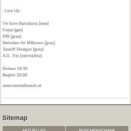
::Line Up::
I'm form Barcelona [swe]
Fotos [ger]
EffiI [graz]
Melodien für Millionen [graz]
Sawoff Shotgun [graz]
A.G. Trio [vienna/linz]
Einlass 19:30
Beginn 20:00
www.sasstalbeach.at
Sitemap
AKTUELLES
BUSCHENSCHANK