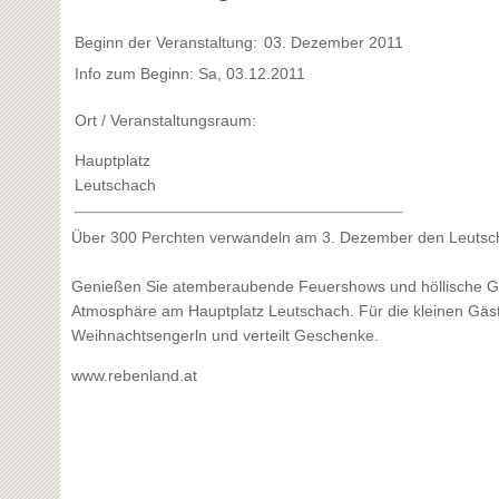
Beginn der Veranstaltung:
03. Dezember 2011
Info zum Beginn: Sa, 03.12.2011
Ort / Veranstaltungsraum:
Hauptplatz
Leutschach
Über 300 Perchten verwandeln am 3. Dezember den Leutscha
Genießen Sie atemberaubende Feuershows und höllische Ge
Atmosphäre am Hauptplatz Leutschach. Für die kleinen Gäst
Weihnachtsengerln und verteilt Geschenke.
www.rebenland.at