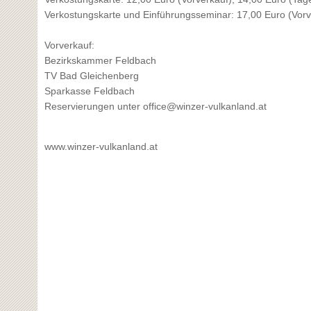
Verkostungskarte und Einführungsseminar: 17,00 Euro (Vorv
Vorverkauf:
Bezirkskammer Feldbach
TV Bad Gleichenberg
Sparkasse Feldbach
Reservierungen unter office@winzer-vulkanland.at
www.winzer-vulkanland.at