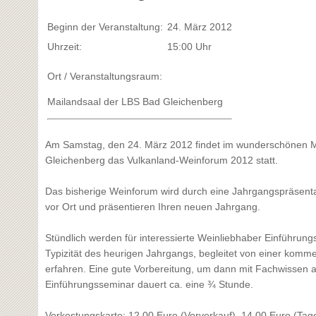
Beginn der Veranstaltung:
24. März 2012
Uhrzeit:
15:00 Uhr
Ort / Veranstaltungsraum:
Mailandsaal der LBS Bad Gleichenberg
Am Samstag, den 24. März 2012 findet im wunderschönen Ma
Gleichenberg das Vulkanland-Weinforum 2012 statt.
Das bisherige Weinforum wird durch eine Jahrgangspräsentat
vor Ort und präsentieren Ihren neuen Jahrgang.
Stündlich werden für interessierte Weinliebhaber Einführung
Typizität des heurigen Jahrgangs, begleitet von einer komm
erfahren. Eine gute Vorbereitung, um dann mit Fachwissen 
Einführungsseminar dauert ca. eine ¾ Stunde.
Verkostungskarte: 12,00 Euro (Vorverkauf), 14,00 Euro (Tag