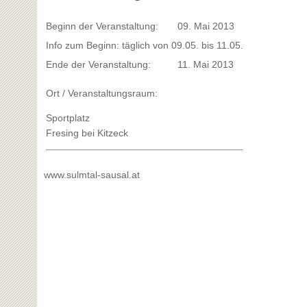
Beginn der Veranstaltung:
09. Mai 2013
Info zum Beginn: täglich von 09.05. bis 11.05.
Ende der Veranstaltung:
11. Mai 2013
Ort / Veranstaltungsraum:
Sportplatz
Fresing bei Kitzeck
www.sulmtal-sausal.at