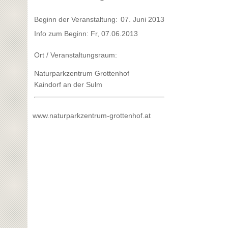
Beginn der Veranstaltung:
07. Juni 2013
Info zum Beginn: Fr, 07.06.2013
Ort / Veranstaltungsraum:
Naturparkzentrum Grottenhof
Kaindorf an der Sulm
www.naturparkzentrum-grottenhof.at