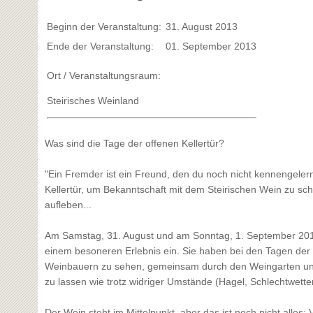
Beginn der Veranstaltung:
31. August 2013
Ende der Veranstaltung:
01. September 2013
Ort / Veranstaltungsraum:
Steirisches Weinland
Was sind die Tage der offenen Kellertür?
"Ein Fremder ist ein Freund, den du noch nicht kennengelernt
Kellertür, um Bekanntschaft mit dem Steirischen Wein zu sch
aufleben...
Am Samstag, 31. August und am Sonntag, 1. September 2013 
einem besoneren Erlebnis ein. Sie haben bei den Tagen der of
Weinbauern zu sehen, gemeinsam durch den Weingarten und 
zu lassen wie trotz widriger Umstände (Hagel, Schlechtwetter,
Der Wein steht im Mittelpunkt, aber das ist noch nicht alles: