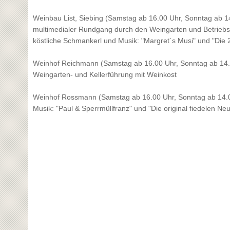
Weinbau List, Siebing (Samstag ab 16.00 Uhr, Sonntag ab 1
multimedialer Rundgang durch den Weingarten und Betriebs
köstliche Schmankerl und Musik: "Margret´s Musi" und "Die 
Weinhof Reichmann (Samstag ab 16.00 Uhr, Sonntag ab 14.
Weingarten- und Kellerführung mit Weinkost
Weinhof Rossmann (Samstag ab 16.00 Uhr, Sonntag ab 14.
Musik: "Paul & Sperrmüllfranz" und "Die original fiedelen Ne