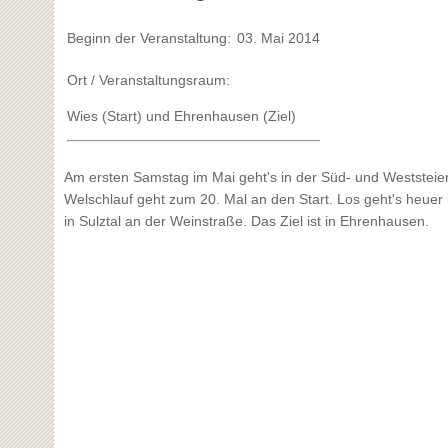
Beginn der Veranstaltung:
03. Mai 2014
Ort / Veranstaltungsraum:
Wies (Start) und Ehrenhausen (Ziel)
Am ersten Samstag im Mai geht's in der Süd- und Weststeie
Welschlauf geht zum 20. Mal an den Start. Los geht's heuer
in Sulztal an der Weinstraße. Das Ziel ist in Ehrenhausen.