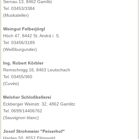
Sernau 13, 8462 Gamlitz
Tel. 03453/3384
(Muskateller)
Weingut Felberjörgl
Höch 47, 8442 St. Andrä i. S.
Tel. 03456/3189
(Weißburgunder)
Ing. Robert Körbler
Remschnigg 16, 8463 Leutschach
Tel. 03455/360
(Cuvée)
Melcher Schloßkellerei
Eckberger Weinstr. 32, 4862 Gamlitz
Tel. 0699/14406762
(Sauvignon blanc)
Josef Strohmeier "Peiserhof"
Haiden 50, 8552 Eibiswald