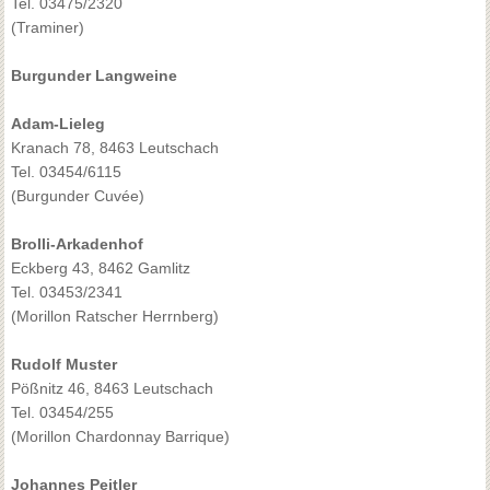
Tel. 03475/2320
(Traminer)
Burgunder Langweine
Adam-Lieleg
Kranach 78, 8463 Leutschach
Tel. 03454/6115
(Burgunder Cuvée)
Brolli-Arkadenhof
Eckberg 43, 8462 Gamlitz
Tel. 03453/2341
(Morillon Ratscher Herrnberg)
Rudolf Muster
Pößnitz 46, 8463 Leutschach
Tel. 03454/255
(Morillon Chardonnay Barrique)
Johannes Peitler