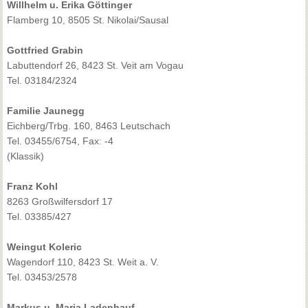
Willhelm u. Erika Göttinger
Flamberg 10, 8505 St. Nikolai/Sausal
Gottfried Grabin
Labuttendorf 26, 8423 St. Veit am Vogau
Tel. 03184/2324
Familie Jaunegg
Eichberg/Trbg. 160, 8463 Leutschach
Tel. 03455/6754, Fax: -4
(Klassik)
Franz Kohl
8263 Großwilfersdorf 17
Tel. 03385/427
Weingut Koleric
Wagendorf 110, 8423 St. Weit a. V.
Tel. 03453/2578
Markus u. Maria Ladenhauf