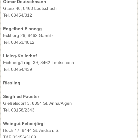
Otmar Deutschmann
Glanz 46, 8463 Leutschach
Tel. 03454/312
Engelbert Elsnegg
Eckberg 26, 8462 Gamlitz
Tel. 03453/4812
Lieleg-Kollerhof
Eichberg/Trbg. 39, 8462 Leutschach
Tel. 03454/439
Riesling
Siegfried Fauster
Gießelsdorf 3, 8354 St. Anna/Aigen
Tel. 03158/2343
Weingut Felberjörgl
Höch 47, 8444 St. Andrä i. S.
T&F 03456/3189