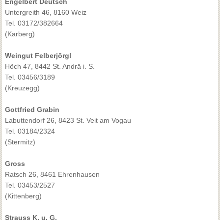
Engelbert Deutsch
Untergreith 46, 8160 Weiz
Tel. 03172/382664
(Karberg)
Weingut Felberjörgl
Höch 47, 8442 St. Andrä i. S.
Tel. 03456/3189
(Kreuzegg)
Gottfried Grabin
Labuttendorf 26, 8423 St. Veit am Vogau
Tel. 03184/2324
(Stermitz)
Gross
Ratsch 26, 8461 Ehrenhausen
Tel. 03453/2527
(Kittenberg)
Strauss K. u. G.