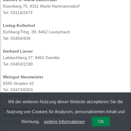
Eisenberg 75, 8311 Markt Hartmannsdorf
Tel. 03114/2473
Lieleg-Kollerhof
Eichberg/Trbg. 39, 8462 Leutschach
Tel. 03454/439
Gerhard Liener
Labitschberg 27, 8462 Gamlitz
Tel. 03453/2190
Weingut Neumeister
8345 Straden 42
Tel. 03473/8303
(Steir. Klassik)
Mit der weiteren Nutzung dieser Website akzeptieren Sie die
Weinhof Urbi, Niederl
Nutzung von Cookies für Analysen, personalisierten Inhalt und
Breitenbuch 55, 8082 Kirchbach
Werbung.
weitere Informationen
OK
Tel. 03116/2340