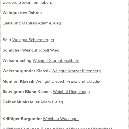
worden. Gewonnen haben:
Weingut des Jahres
Liane und Manfred Adam-Lieleg
Sekt
Weingut Schneeberger
Schilcher
Weingut Jöbstl Wies
Welschriesling
Weingut Sternat Eichberg
Weissburgunder Klassi
k
Weingut Kratzer Kittenberg
Morillon Klassik
Weingut Dietrich Franz und Claudia
Sauvignon Blanc Klassik
Weinhof Riegelnegg
Gelber Muskateller
Adam Lieleg
Kräftiger Burgunder
Weinbau Wurzinger
Kräftiger Sauvigon Blanc
Weingut Riegelnegg Olwitschhof