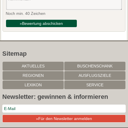
Noch min. 40 Zeichen
»Bewertung abschicken
Sitemap
AKTUELLES
BUSCHENSCHANK
REGIONEN
AUSFLUGSZIELE
LEXIKON
SERVICE
Newsletter: gewinnen & informieren
Mit der weiteren Nutzung dieser Website akzeptieren Sie die
»Für den Newsletter anmelden
Nutzung von Cookies für Analysen, personalisierten Inhalt und