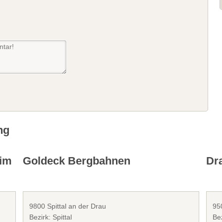
ng
eim
Goldeck Bergbahnen
Dra
9800 Spittal an der Drau
950
Bezirk: Spittal
Bez