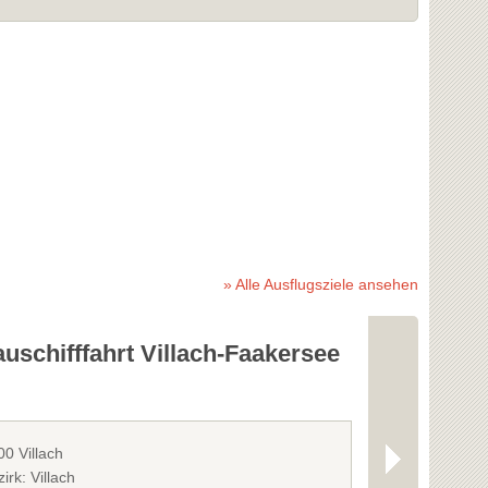
» Alle Ausflugsziele ansehen
uschifffahrt Villach-Faakersee
Reißeck Be
0 Villach
9815 Kolbnitz
irk: Villach
Bezirk: Spittal