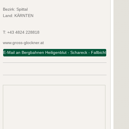
Bezirk:
Spittal
Land: KÄRNTEN
T:
+43 4824 228818
www.gross-glockner.at
E-Mail an Bergbahnen Heiligenblut - Schareck - Fallbichl