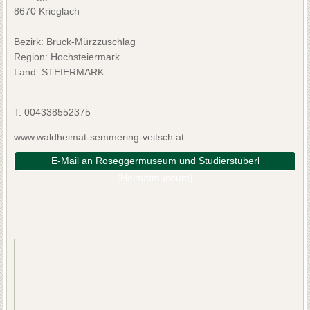
8670 Krieglach
Bezirk:
Bruck-Mürzzuschlag
Region: Hochsteiermark
Land: STEIERMARK
T:
004338552375
www.waldheimat-semmering-veitsch.at
E-Mail an Roseggermuseum und Studierstüberl
(Heimatmuseum)