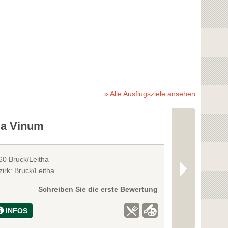
» Alle Ausflugsziele ansehen
la Vinum
Stadtmuse
60 Bruck/Leitha
2401 Fischam
irk: Bruck/Leitha
Bezirk: Wien 
Schreiben Sie die erste Bewertung
INFOS
INFOS