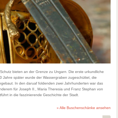
e Schutz bieten an der Grenze zu Ungarn. Die erste urkundliche
 Jahre später wurde der Wassergraben zugeschüttet, die
mgebaut. In den daruaf foldenden zwei Jahrhunderten war das
nderem für Joseph II., Maria Theresia und Franz Stephan von
führt in die faszinierende Geschichte der Stadt.
» Alle Buschenschänke ansehen