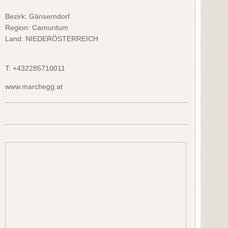
Bezirk:
Gänserndorf
Region: Carnuntum
Land: NIEDERÖSTERREICH
T:
+432285710011
www.marchegg.at