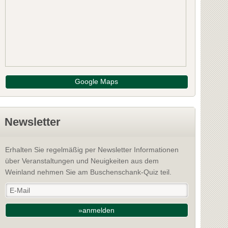
ger Pegler
Weinbau Jose
tarnwörth
3463 Starnwörth
: Korneuburg
Bezirk: Korneuburg
1 Bewertungen
Google Maps
NFOS
INFOS
Newsletter
Erhalten Sie regelmäßig per Newsletter Informationen
über Veranstaltungen und Neuigkeiten aus dem
Weinland nehmen Sie am Buschenschank-Quiz teil.
»anmelden