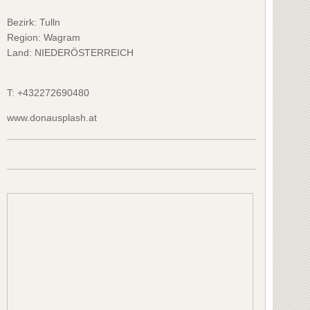
Bezirk:
Tulln
Region: Wagram
Land: NIEDERÖSTERREICH
T:
+432272690480
www.donausplash.at