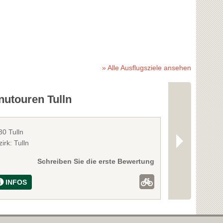
» Alle Ausflugsziele ansehen
nutouren Tulln
Stift Klos
30 Tulln
3400 Klostern
irk: Tulln
Bezirk: Wien 
Schreiben Sie die erste Bewertung
INFOS
INFOS