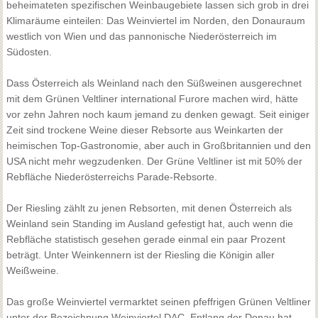
beheimateten spezifischen Weinbaugebiete lassen sich grob in drei
Klimaräume einteilen: Das Weinviertel im Norden, den Donauraum
westlich von Wien und das pannonische Niederösterreich im
Südosten.
Dass Österreich als Weinland nach den Süßweinen ausgerechnet
mit dem Grünen Veltliner international Furore machen wird, hätte
vor zehn Jahren noch kaum jemand zu denken gewagt. Seit einiger
Zeit sind trockene Weine dieser Rebsorte aus Weinkarten der
heimischen Top-Gastronomie, aber auch in Großbritannien und den
USA nicht mehr wegzudenken. Der Grüne Veltliner ist mit 50% der
Rebfläche Niederösterreichs Parade-Rebsorte.
Der Riesling zählt zu jenen Rebsorten, mit denen Österreich als
Weinland sein Standing im Ausland gefestigt hat, auch wenn die
Rebfläche statistisch gesehen gerade einmal ein paar Prozent
beträgt. Unter Weinkennern ist der Riesling die Königin aller
Weißweine.
Das große Weinviertel vermarktet seinen pfeffrigen Grünen Veltliner
unter der Bezeichnung Weinviertel DAC. Entlang der Donau hat