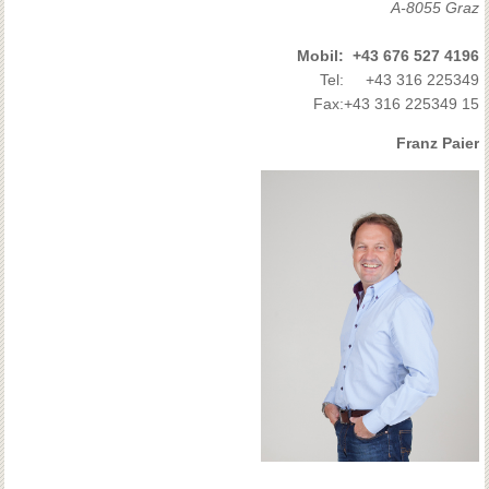
A-8055 Graz
Mobil:
+43 676 527 4196
Tel:
+43 316 225349
Fax:
+43 316 225349 15
Franz Paier