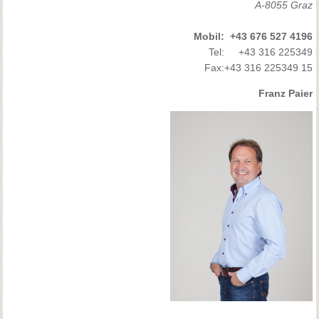
A-8055 Graz
Mobil:
+43 676 527 4196
Tel:
+43 316 225349
Fax:
+43 316 225349 15
Franz Paier