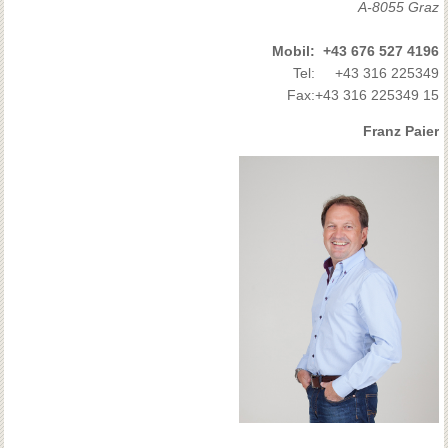
A-8055 Graz
Mobil:
+43 676 527 4196
Tel:
+43 316 225349
Fax:
+43 316 225349 15
Franz Paier