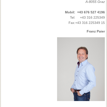
A-8055 Graz
Mobil:
+43 676 527 4196
Tel:
+43 316 225349
Fax:
+43 316 225349 15
Franz Paier