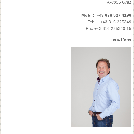
A-8055 Graz
Mobil:
+43 676 527 4196
Tel:
+43 316 225349
Fax:
+43 316 225349 15
Franz Paier